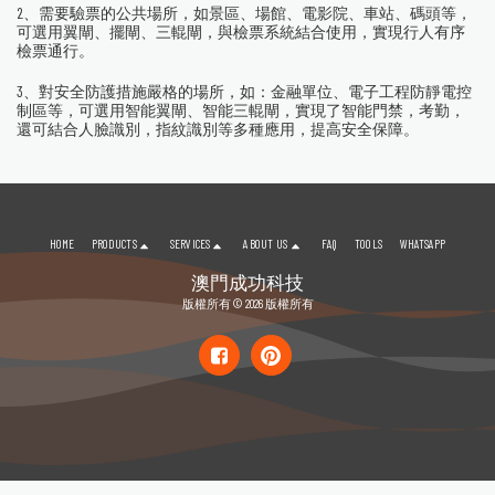
2、需要驗票的公共場所，如景區、場館、電影院、車站、碼頭等，
可選用翼閘、擺閘、三輥閘，與檢票系統結合使用，實現行人有序
檢票通行。
3、對安全防護措施嚴格的場所，如：金融單位、電子工程防靜電控
制區等，可選用智能翼閘、智能三輥閘，實現了智能門禁，考勤，
還可結合人臉識別，指紋識別等多種應用，提高安全保障。
HOME
PRODUCTS
SERVICES
ABOUT US
FAQ
TOOLS
WHATSAPP
澳門成功科技
版權所有 © 2026 版權所有