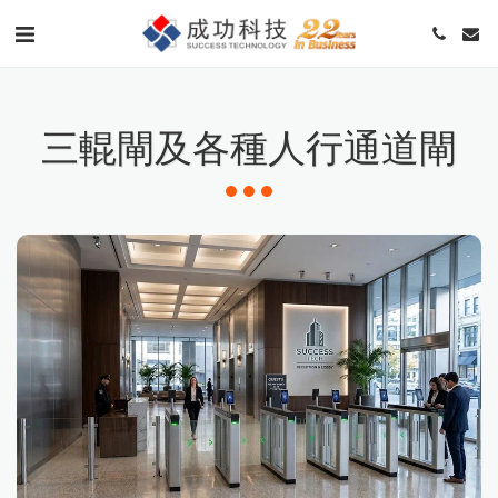
三輥閘及各種人行通道閘