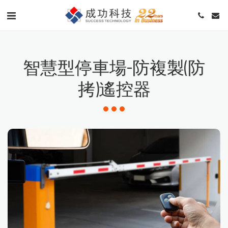
智慧型停車場-防複製(防
拷)遙控器