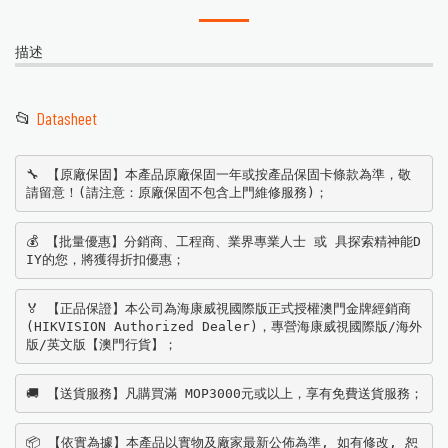
描述
📂
Datasheet
🔧 【原廠保固】本產品原廠保固一年或按產品保固卡條款為準，敬
請留意！(請注意：原廠保固不包含上門維修服務)；
💰 【批量優惠】分銷商、工程商、業界專業人士 或 具探索精神能D
IY的您，將獲得折扣優惠；
🏅 【正品保證】本公司為海康威視國際版正式授權澳門金牌經銷商
(HIKVISION Authorized Dealer)，專營海康威視國際版/海外
版/英文版【澳門行貨】；
🚚 【送貨服務】凡購買滿 MOP3000元或以上，享有免費送貨服務；
📦 【依實為據】本產品以實物及廠家最新公佈為準, 如有修改, 恕