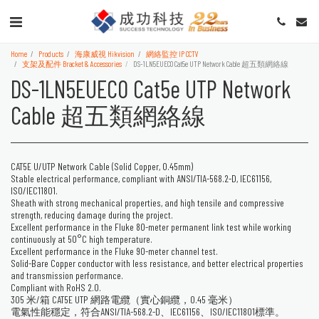
Home
Products
海康威視 Hikvision
網絡監控 IP CCTV
支架及配件 Bracket & Accessories
DS-1LN5EUEC0 Cat5e UTP Network Cable 超五類網絡線
DS-1LN5EUEC0 Cat5e UTP Network
Cable 超五類網絡線
CAT5E U/UTP Network Cable (Solid Copper, 0.45mm)
Stable electrical performance, compliant with ANSI/TIA-568.2-D, IEC61156,
ISO/IEC11801.
Sheath with strong mechanical properties, and high tensile and compressive
strength, reducing damage during the project.
Excellent performance in the Fluke 80-meter permanent link test while working
continuously at 50°C high temperature.
Excellent performance in the Fluke 90-meter channel test.
Solid-Bare Copper conductor with less resistance, and better electrical properties
and transmission performance.
Compliant with RoHS 2.0.
305 米/箱 CAT5E UTP 網路電纜（實心銅纜，0.45 毫米）
電氣性能穩定，符合ANSI/TIA-568.2-D、IEC61156、ISO/IEC11801標準。