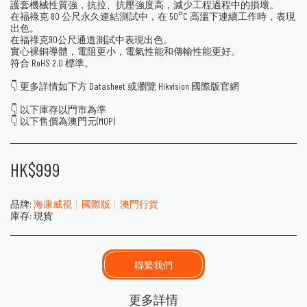
護套機械性質強，抗拉、抗壓強度高，減少工程過程中的損壞。
在福祿克 80 公尺永久連結測試中，在 50°C 高溫下連續工作時，表現
出色。
在福祿克90公尺通道測試中表現出色。
實心裸銅導體，電阻更小，電氣性能和傳輸性能更好。
符合 RoHS 2.0 標準。
👇 更多詳情如下方 Datasheet 或瀏覽 Hikvision 國際版官網
👇 以下庫存以門市為準
👇 以下售價為澳門元(MOP)
HK$
999
品牌:
海康威視┊國際版┊澳門行貨
庫存:
現貨
聯繫我們
更多詳情