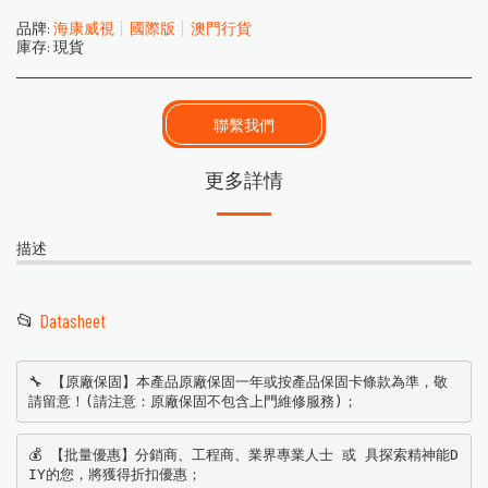
品牌:
海康威視┊國際版┊澳門行貨
庫存:
現貨
聯繫我們
更多詳情
描述
📂
Datasheet
🔧 【原廠保固】本產品原廠保固一年或按產品保固卡條款為準，敬
請留意！(請注意：原廠保固不包含上門維修服務)；
💰 【批量優惠】分銷商、工程商、業界專業人士 或 具探索精神能D
IY的您，將獲得折扣優惠；