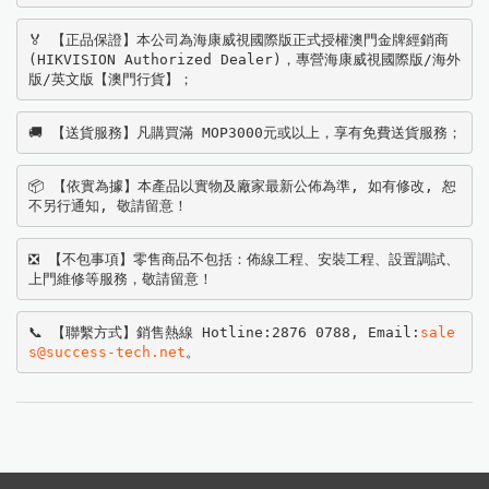
🏅 【正品保證】本公司為海康威視國際版正式授權澳門金牌經銷商
(HIKVISION Authorized Dealer)，專營海康威視國際版/海外
版/英文版【澳門行貨】；
🚚 【送貨服務】凡購買滿 MOP3000元或以上，享有免費送貨服務；
📦 【依實為據】本產品以實物及廠家最新公佈為準, 如有修改, 恕
不另行通知, 敬請留意！
❎ 【不包事項】零售商品不包括：佈線工程、安裝工程、設置調試、
上門維修等服務，敬請留意！
📞 【聯繫方式】銷售熱線 Hotline:2876 0788, Email:
sale
s@success-tech.net
。