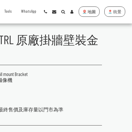
Tools
WhatsApp
地圖
街景
-130-TRL 原廠掛牆壁裝金
l mount Bracket
 攝像機
，最終售價及庫存量以門市為準