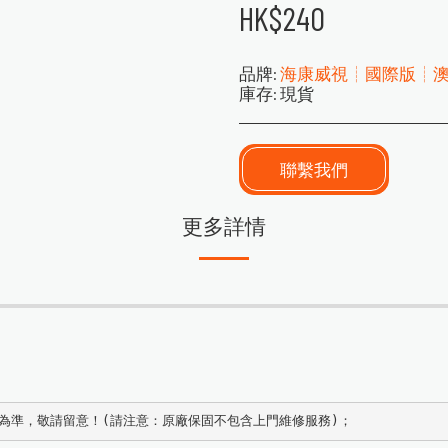
HK$
240
品牌:
海康威視┊國際版┊
庫存:
現貨
聯繫我們
更多詳情
款為準，敬請留意！(請注意：原廠保固不包含上門維修服務)；