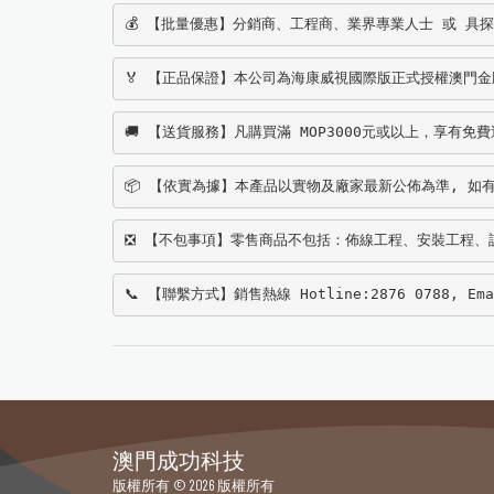
💰 【批量優惠】分銷商、工程商、業界專業人士 或 具
🏅 【正品保證】本公司為海康威視國際版正式授權澳門金牌經銷
🚚 【送貨服務】凡購買滿 MOP3000元或以上，享有免
📦 【依實為據】本產品以實物及廠家最新公佈為準, 如有
❎ 【不包事項】零售商品不包括：佈線工程、安裝工程、
📞 【聯繫方式】銷售熱線 Hotline:2876 0788, Ema
澳門成功科技
版權所有 © 2026 版權所有