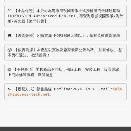
🏅 【正品保證】本公司為海康威視國際版正式授權澳門金牌經銷商
(HIKVISION Authorized Dealer)，專營海康威視國際版/海外
版/英文版【澳門行貨】；
🚚 【送貨服務】凡購買滿 MOP3000元或以上，享有免費送貨服務；
📦 【依實為據】本產品以實物及廠家最新公佈為準, 如有修改, 恕
不另行通知, 敬請留意！
❎ 【不包事項】零售商品不包括：佈線工程、安裝工程、設置調試、
上門維修等服務，敬請留意！
📞 【聯繫方式】銷售熱線 Hotline:2876 0788, Email:
sale
s@success-tech.net
。