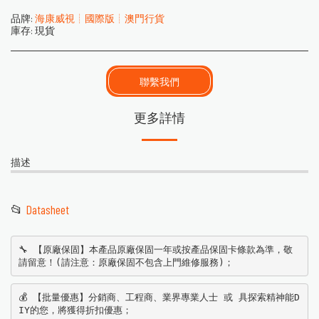
品牌:
海康威視┊國際版┊澳門行貨
庫存:
現貨
聯繫我們
更多詳情
描述
📂
Datasheet
🔧 【原廠保固】本產品原廠保固一年或按產品保固卡條款為準，敬
請留意！(請注意：原廠保固不包含上門維修服務)；
💰 【批量優惠】分銷商、工程商、業界專業人士 或 具探索精神能D
IY的您，將獲得折扣優惠；