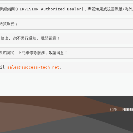
商(HIKVISION Authorized Dealer)，專營海康威視國際版/
費送貨服務；
修改, 恕不另行通知, 敬請留意！
設置調試、上門維修等服務，敬請留意！
il:
sales@success-tech.net
。
HOME
PRODU