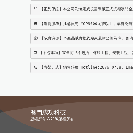
🏅 【正品保證】本公司為海康威視國際版正式授權澳門金牌經銷
🚚 【送貨服務】凡購買滿 MOP3000元或以上，享有免
📦 【依實為據】本產品以實物及廠家最新公佈為準, 如有
❎ 【不包事項】零售商品不包括：佈線工程、安裝工程、
📞 【聯繫方式】銷售熱線 Hotline:2876 0788, Ema
澳門成功科技
版權所有 © 2026 版權所有