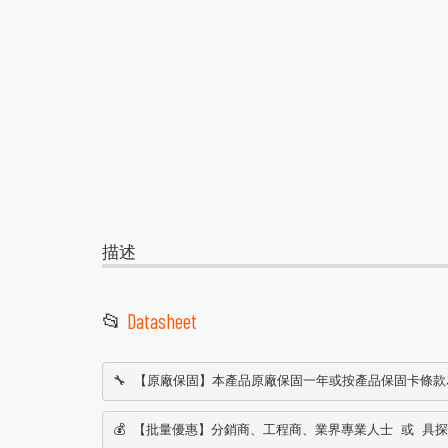
描述
📂
Datasheet
🔧 【原廠保固】本產品原廠保固一年或按產品保固卡條
💰 【批量優惠】分銷商、工程商、業界專業人士 或 具