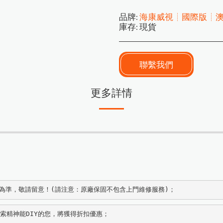
品牌:
海康威視┊國際版┊
庫存:
現貨
聯繫我們
更多詳情
款為準，敬請留意！(請注意：原廠保固不包含上門維修服務)；
探索精神能DIY的您，將獲得折扣優惠；