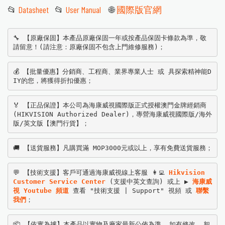
📂
Datasheet
📂
User Manual
🌐
國際版官網
🔧 【原廠保固】本產品原廠保固一年或按產品保固卡條款為準，敬
請留意！(請注意：原廠保固不包含上門維修服務)；
💰 【批量優惠】分銷商、工程商、業界專業人士 或 具探索精神能D
IY的您，將獲得折扣優惠；
🏅 【正品保證】本公司為海康威視國際版正式授權澳門金牌經銷商
(HIKVISION Authorized Dealer)，專營海康威視國際版/海外
版/英文版【澳門行貨】；
🚚 【送貨服務】凡購買滿 MOP3000元或以上，享有免費送貨服務；
💬 【技術支援】客戶可通過海康威視線上客服 👩‍💻 
Hikvision 
Customer Service Center
 (支援中英文查詢) 或上 ▶️ 
海康威
視 Youtube 頻道
 查看 "技術支援 | Support" 視頻 或 
聯繫
我們
；
📦 【依實為據】本產品以實物及廠家最新公佈為準, 如有修改, 恕