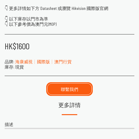
👇 更多詳情如下方 Datasheet 或瀏覽 Hikvision 國際版官網
👇 以下庫存以門市為準
👇 以下參考價為澳門元(MOP)
HK$
1600
品牌:
海康威視┊國際版┊澳門行貨
庫存:
現貨
聯繫我們
更多詳情
描述