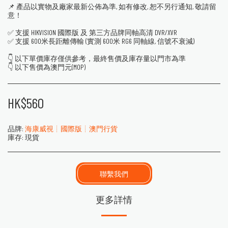
📌 產品以實物及廠家最新公佈為準, 如有修改, 恕不另行通知, 敬請留
意！
✅ 支援 HIKVISION 國際版 及 第三方品牌同軸高清 DVR/XVR
✅ 支援 600米長距離傳輸 (實測 600米 RG6 同軸線, 信號不衰減)
👇 以下單價庫存僅供參考，最終售價及庫存量以門市為準
👇 以下售價為澳門元(MOP)
HK$
560
品牌:
海康威視┊國際版┊澳門行貨
庫存:
現貨
聯繫我們
更多詳情