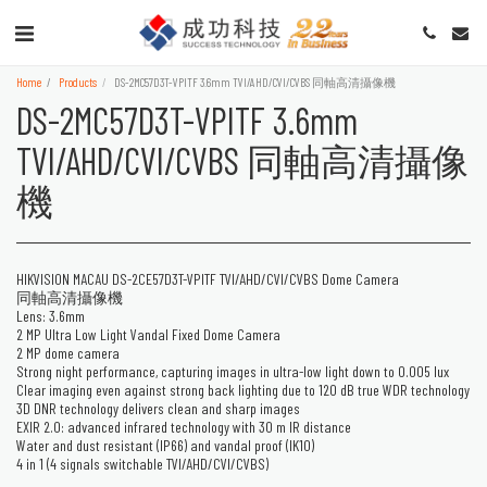
Home
Products
DS-2MC57D3T-VPITF 3.6mm TVI/AHD/CVI/CVBS 同軸高清攝像機
DS-2MC57D3T-VPITF 3.6mm
TVI/AHD/CVI/CVBS 同軸高清攝像
機
HIKVISION MACAU DS-2CE57D3T-VPITF TVI/AHD/CVI/CVBS Dome Camera
同軸高清攝像機
Lens: 3.6mm
2 MP Ultra Low Light Vandal Fixed Dome Camera
2 MP dome camera
Strong night performance, capturing images in ultra-low light down to 0.005 lux
Clear imaging even against strong back lighting due to 120 dB true WDR technology
3D DNR technology delivers clean and sharp images
EXIR 2.0: advanced infrared technology with 30 m IR distance
Water and dust resistant (IP66) and vandal proof (IK10)
4 in 1 (4 signals switchable TVI/AHD/CVI/CVBS)