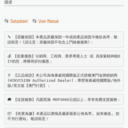
描述
📂
Datasheet
📂
User Manual
🔧 【原廠保固】本產品原廠保固一年或按產品保固卡條款為準，敬
請留意！(請注意：原廠保固不包含上門維修服務)；
💰 【批量優惠】分銷商、工程商、業界專業人士 或 具探索精神能D
IY的您，將獲得折扣優惠；
🏅 【正品保證】本公司為海康威視國際版正式授權澳門金牌經銷商
(HIKVISION Authorized Dealer)，專營海康威視國際版/海外
版/英文版【澳門行貨】；
🚚 【送貨服務】凡購買滿 MOP3000元或以上，享有免費送貨服務；
📦 【依實為據】本產品以實物及廠家最新公佈為準, 如有修改, 恕
不另行通知, 敬請留意！