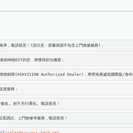
款為準，敬請留意！(請注意：原廠保固不包含上門維修服務)；
探索精神能DIY的您，將獲得折扣優惠；
商(HIKVISION Authorized Dealer)，專營海康威視國際版/
費送貨服務；
修改, 恕不另行通知, 敬請留意！
設置調試、上門維修等服務，敬請留意！
il:
sales@success-tech.net
。