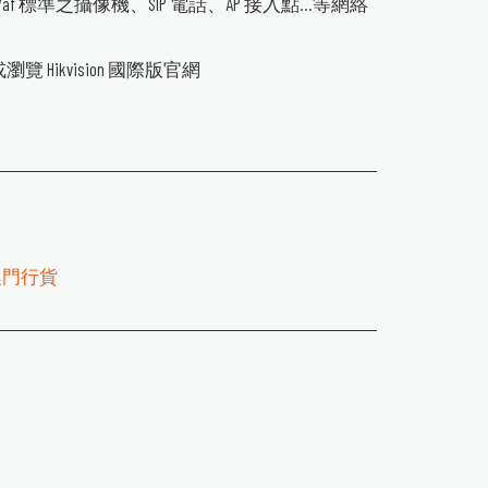
at/af 標準之攝像機、SIP 電話、AP 接入點...等網絡
或瀏覽 Hikvision 國際版官網
澳門行貨