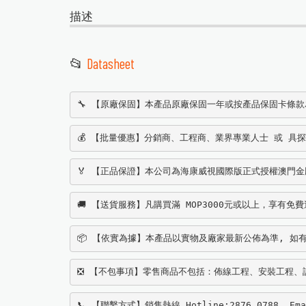
描述
📂
Datasheet
🔧 【原廠保固】本產品原廠保固一年或按產品保固卡條
💰 【批量優惠】分銷商、工程商、業界專業人士 或 具
🏅 【正品保證】本公司為海康威視國際版正式授權澳門金牌經銷
🚚 【送貨服務】凡購買滿 MOP3000元或以上，享有免
📦 【依實為據】本產品以實物及廠家最新公佈為準, 如有
❎ 【不包事項】零售商品不包括：佈線工程、安裝工程、
📞 【聯繫方式】銷售熱線 Hotline:2876 0788, Ema