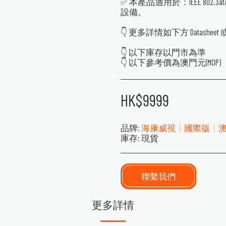
✅ 本產品適用於：IEEE 802.3
設備。
👇 更多詳情如下方 Datasheet 
👇 以下庫存以門市為準
👇 以下參考價為澳門元(MOP)
HK$
9999
品牌:
海康威視┊國際版┊
庫存:
現貨
聯繫我們
更多詳情