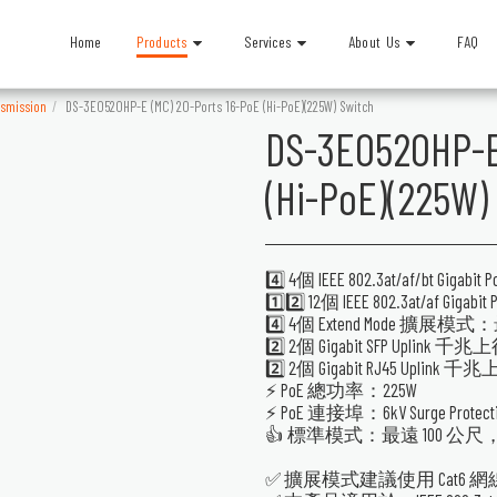
Products
Services
About Us
Home
FAQ
mission
DS-3E0520HP-E (MC) 20-Ports 16-PoE (Hi-PoE)(225W) Switch
DS-3E0520HP-E 
(Hi-PoE)(225W)
4️⃣ 4個 IEEE 802.3at/af/bt Gi
1️⃣2️⃣ 12個 IEEE 802.3at/af G
4️⃣ 4個 Extend Mode 擴展模式
2️⃣ 2個 Gigabit SFP Upli
2️⃣ 2個 Gigabit RJ45 Upl
⚡ PoE 總功率：225W
⚡ PoE 連接埠：6kV Surge Pr
👍 標準模式：最遠 100 公尺
✅ 擴展模式建議使用 Cat6