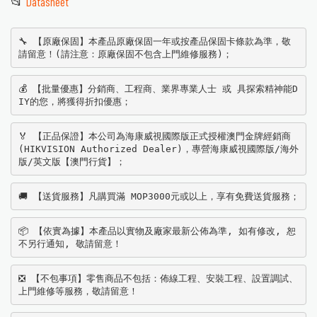
📂
Datasheet
🔧 【原廠保固】本產品原廠保固一年或按產品保固卡條款為準，敬
請留意！(請注意：原廠保固不包含上門維修服務)；
💰 【批量優惠】分銷商、工程商、業界專業人士 或 具探索精神能D
IY的您，將獲得折扣優惠；
🏅 【正品保證】本公司為海康威視國際版正式授權澳門金牌經銷商
(HIKVISION Authorized Dealer)，專營海康威視國際版/海外
版/英文版【澳門行貨】；
🚚 【送貨服務】凡購買滿 MOP3000元或以上，享有免費送貨服務；
📦 【依實為據】本產品以實物及廠家最新公佈為準, 如有修改, 恕
不另行通知, 敬請留意！
❎ 【不包事項】零售商品不包括：佈線工程、安裝工程、設置調試、
上門維修等服務，敬請留意！