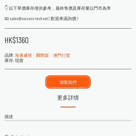
👇 以下單價庫存僅供參考，最終售價及庫存量以門市為準
📧 sales@success-tech.net ( 歡迎來函詢價 )
HK$
1360
品牌:
海康威視┊國際版┊澳門行貨
庫存:
現貨
聯繫我們
更多詳情
描述