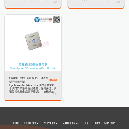
型設計，美觀耐用，一百萬次測試合格耐
現貨
產品，品質保證，多項品質或安全認證 緊
現貨
用度，高級門禁工程指定配套產品 開門
急打碎玻璃出門開關是門禁系統中最常見
掣/門禁開關是門禁系統中最常見以及最常
以及最常被使用到的，出門開關通常用於
被使用到的，出門開關通常用於一般公家
一般公家機關、銀行、大型、中小型企業
機關、銀行、大型、中小型企業以及百貨
以及百貨公司和住宅，外出開關係列有紅
公司和住宅，外出開關係列有紅外線、觸
外線、觸控式、按鈕式、外出推把等。 👇
控式、按鈕式、外出推把等。 PBK-812 is a
以下單價庫存僅供參考，最終售價及庫存
plastic door release button with size of L88xW88xH20(mm),
量以門市為準 👇 以下售價為澳門元(MOP)
which is the most common and the most frequently used
because of easy installation and performance. 👇 以下單
價庫存僅供參考，最終售價及庫存量以門
市為準 👇 以下售價為澳門元(MOP)
MACAU YLI Electric Lock PBK-814C(LED) 夜光
HK$
160
型門禁開門掣
Night Luminous Door Release Button 澳門意林電鎖
｜澳門門禁系統 品牌產品，品質保證，多
項品質或安全認證 專用設計，無機械故
障，豪華型設計，美觀耐用，一百萬次測
現貨
試合格耐用度，高級門禁工程指定配套產
品 開門掣/門禁開關是門禁系統中最常見
以及最常被使用到的，出門開關通常用於
一般公家機關、銀行、大型、中小型企業
以及百貨公司和住宅，外出開關係列有紅
外線、觸控式、按鈕式、外出推把等。
PBK-814C(LED) is a stainless steel door release button
with LED in size of 86Lx86Wx31H(mm), which is the most
HOME
PRODUCTS
SERVICES
ABOUT US
FAQ
TOOLS
WHATSAPP
common and the most frequently used in the access
control systems. 👇 以下單價庫存僅供參考，