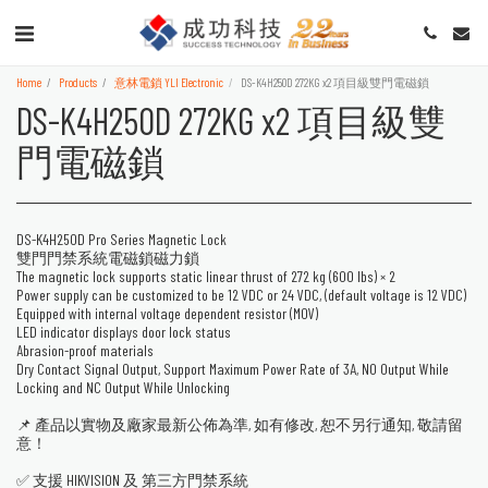
Home
Products
意林電鎖 YLI Electronic
DS-K4H250D 272KG x2 項目級雙門電磁鎖
DS-K4H250D 272KG x2 項目級雙
門電磁鎖
DS-K4H250D Pro Series Magnetic Lock
雙門門禁系統電磁鎖磁力鎖
The magnetic lock supports static linear thrust of 272 kg (600 lbs) × 2
Power supply can be customized to be 12 VDC or 24 VDC, (default voltage is 12 VDC)
Equipped with internal voltage dependent resistor (MOV)
LED indicator displays door lock status
Abrasion-proof materials
Dry Contact Signal Output, Support Maximum Power Rate of 3A, NO Output While
Locking and NC Output While Unlocking
📌 產品以實物及廠家最新公佈為準, 如有修改, 恕不另行通知, 敬請留
意！
✅ 支援 HIKVISION 及 第三方門禁系統