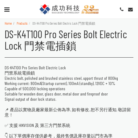
Home
Products
DS-K4T100 Pro Series Bolt Electric Lock 門禁電插鎖
DS-K4T100 Pro Series Bolt Electric
Lock 門禁電插鎖
DS-K4T100 Pro Series Bolt Electric Lock
門禁系統電插鎖
Electric bolt, polished and brushed stainless steel, upport thrust of 800kg
Working current: 900mA(Startup current), 100mA (standby), 12VDC + 10%
Capable of 500,000 locking operations
Suitable for wooden door, glass door, metal door and fireproof door
Signal output of door lock status.
📌 產品以實物及廠家最新公佈為準, 如有修改, 恕不另行通知, 敬請留
意！
✅ 支援 HIKVISION 及 第三方門禁系統
👇 以下單價庫存僅供參考，最終售價及庫存量以門市為準