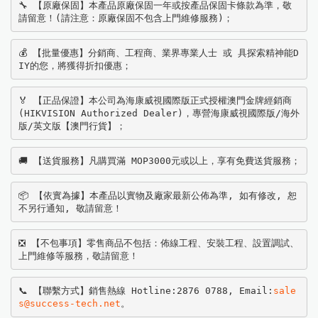
🔧 【原廠保固】本產品原廠保固一年或按產品保固卡條款為準，敬
請留意！(請注意：原廠保固不包含上門維修服務)；
💰 【批量優惠】分銷商、工程商、業界專業人士 或 具探索精神能D
IY的您，將獲得折扣優惠；
🏅 【正品保證】本公司為海康威視國際版正式授權澳門金牌經銷商
(HIKVISION Authorized Dealer)，專營海康威視國際版/海外
版/英文版【澳門行貨】；
🚚 【送貨服務】凡購買滿 MOP3000元或以上，享有免費送貨服務；
📦 【依實為據】本產品以實物及廠家最新公佈為準, 如有修改, 恕
不另行通知, 敬請留意！
❎ 【不包事項】零售商品不包括：佈線工程、安裝工程、設置調試、
上門維修等服務，敬請留意！
📞 【聯繫方式】銷售熱線 Hotline:2876 0788, Email:
sale
s@success-tech.net
。