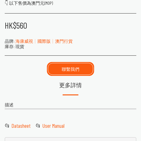
👇 以下售價為澳門元(MOP)
HK$
560
品牌:
海康威視┊國際版┊澳門行貨
庫存:
現貨
聯繫我們
更多詳情
描述
📂
Datasheet
📂
User Manual