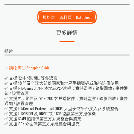
規格書┊資料頁┊Datasheet
更多詳情
描述
✨
購物需知 Shopping Guide
✅ 支援 繁中/英/葡...等多語言
✅ 支援 澳門及全球大部份國家和地區手機號碼或郵箱註冊使用
✅ 支援 Hik-Connect APP 本地或P2P遠程：實時監察 / 錄影回放 / 事件通
知 / 設置管理
✅ 支援 Web 界面及 iVMS4200 客戶端軟件：實時監察 / 錄影回放 / 事件
通知 / 設置管理
✅ 支援 HikCentral Professional (HCP) 大型安防平台接入及系統整合
✅ 支援 HIKVISION 及 ONVIF 或 RTSP 協議第三方攝像機
✅ 支援 ISAPI 協議供第三方系統整合與擴充
✅ 支援 SDK 介面供第三方系統整合與擴充