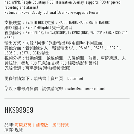
Map, ANPR, People Counting, POS Information Overlay (supports POS-triggered
recording and alarms)
Redundant Power Supply: Optional (Dual Hot-swappable Power)
支援硬盤：8 x 16TB HDD (支援：RAID0, RAID1, RAID5, RAID6, RAID10)
網絡端口：2 x RJ45(Gigabit) 雙千兆網口
視頻輸出：2 x HDMI(4K), 2 x GVA(1080P), 1 x CVBS (BNC, PAL: 704 × 576, NTSC: 704
× 480)
輸出方式：同源 / 同步 / 異源輸出 (即兩個Mon不同畫面)
其他介面：音頻輸出/入，報警輸出/入，RS-485，RS232，USB2.0，
USB3.0，eSATA，DC12V輸出
視頻分析：移動偵測、越線偵測、入侵偵測、熱圖、車牌辨識、人
數統計、疊加 POS 訊息(並支援 POS 觸發錄影和警報)
冗餘電源：可另選購 (雙熱插拔電源)
更多詳情如下：規格書┊資料頁┊Datasheet
👇 以下非最終售價，詢價請電郵：sales@success-tech.net
HK$
99999
品牌:
海康威視┊國際版┊澳門行貨
庫存:
現貨