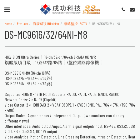
Home
Products
海康威視 Hikvision
網絡監控 IP CCTV
DS-MC9616/32/64NI-M8
DS-MC9616/32/64NI-M8
HIKVISION Ultra Series┊16-ch/32-ch/64-ch 8-SATA 8K NVR┊
旗艦版項目級┊16路/32路/64路┊8盤位網絡錄像機┊
DS-MC9616NI-M8 (16-ch/16路)
DS-MC9632NI-M8 (32-ch/32路)
DS-MC9664NI-M8 (64-ch/64路)
Supported HDD: 8 × 16TB HDD (Supports RAID0, RAID1, RAID5, RAID6, RAID10)
Network Ports: 2 × RJ45 (Gigabit)
Video Output: 2 × HDMI (4K), 2 × VGA (1080P), 1 x CVBS (BNC, PAL: 704 × 576, NTSC: 704
× 480)
Output Modes: Asynchronous / Independent Output (two monitors can display
different views)
Other interfaces: Audio output/input, Alarm signal output/input, RS-485, RS232, USB
2.0, USB 3.0, eSATA, DC 12V output
Video Analytics: Motion Detection, Line Crossing Detection, Intrusion Detection, Heat