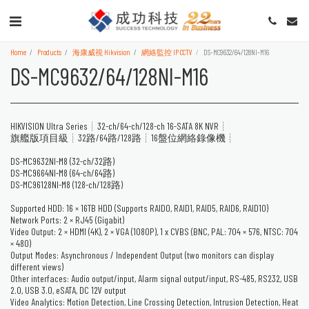
Home
Products
海康威視 Hikvision
網絡監控 IP CCTV
DS-MC9632/64/128NI-M16
DS-MC9632/64/128NI-M16
HIKVISION Ultra Series┊32-ch/64-ch/128-ch 16-SATA 8K NVR┊
旗艦版項目級┊32路/64路/128路┊16盤位網絡錄像機┊
DS-MC9632NI-M8 (32-ch/32路)
DS-MC9664NI-M8 (64-ch/64路)
DS-MC96128NI-M8 (128-ch/128路)
Supported HDD: 16 × 16TB HDD (Supports RAID0, RAID1, RAID5, RAID6, RAID10)
Network Ports: 2 × RJ45 (Gigabit)
Video Output: 2 × HDMI (4K), 2 × VGA (1080P), 1 x CVBS (BNC, PAL: 704 × 576, NTSC: 704
× 480)
Output Modes: Asynchronous / Independent Output (two monitors can display
different views)
Other interfaces: Audio output/input, Alarm signal output/input, RS-485, RS232, USB
2.0, USB 3.0, eSATA, DC 12V output
Video Analytics: Motion Detection, Line Crossing Detection, Intrusion Detection, Heat