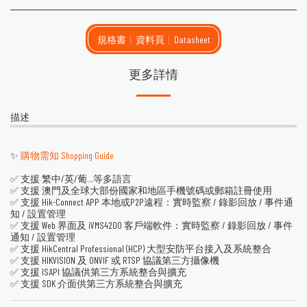
規格書┊資料頁┊Datasheet
更多詳情
描述
✨
購物需知 Shopping Guide
✅ 支援 繁中/英/葡...等多語言
✅ 支援 澳門及全球大部份國家和地區手機號碼或郵箱註冊使用
✅ 支援 Hik-Connect APP 本地或P2P遠程：實時監察 / 錄影回放 / 事件通
知 / 設置管理
✅ 支援 Web 界面及 iVMS4200 客戶端軟件：實時監察 / 錄影回放 / 事件
通知 / 設置管理
✅ 支援 HikCentral Professional (HCP) 大型安防平台接入及系統整合
✅ 支援 HIKVISION 及 ONVIF 或 RTSP 協議第三方攝像機
✅ 支援 ISAPI 協議供第三方系統整合與擴充
✅ 支援 SDK 介面供第三方系統整合與擴充