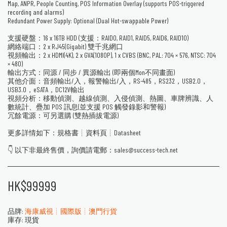
Map, ANPR, People Counting, POS Information Overlay (supports POS-triggered
recording and alarms)
Redundant Power Supply: Optional (Dual Hot-swappable Power)
支援硬盤：16 x 16TB HDD (支援：RAID0, RAID1, RAID5, RAID6, RAID10)
網絡端口：2 x RJ45(Gigabit) 雙千兆網口
視頻輸出：2 x HDMI(4K), 2 x GVA(1080P), 1 x CVBS (BNC, PAL: 704 × 576, NTSC: 704
× 480)
輸出方式：同源 / 同步 / 異源輸出 (即兩個Mon不同畫面)
其他介面：音頻輸出/入，報警輸出/入，RS-485，RS232，USB2.0，
USB3.0，eSATA，DC12V輸出
視頻分析：移動偵測、越線偵測、入侵偵測、熱圖、車牌辨識、人
數統計、疊加 POS 訊息(並支援 POS 觸發錄影和警報)
冗餘電源：可另選購 (雙熱插拔電源)
更多詳情如下：規格書┊資料頁┊Datasheet
👇 以下非最終售價，詢價請電郵：sales@success-tech.net
HK$
99999
品牌:
海康威視┊國際版┊澳門行貨
庫存:
現貨