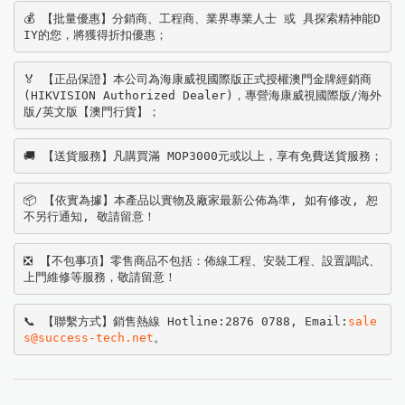
💰 【批量優惠】分銷商、工程商、業界專業人士 或 具探索精神能D
IY的您，將獲得折扣優惠；
🏅 【正品保證】本公司為海康威視國際版正式授權澳門金牌經銷商
(HIKVISION Authorized Dealer)，專營海康威視國際版/海外
版/英文版【澳門行貨】；
🚚 【送貨服務】凡購買滿 MOP3000元或以上，享有免費送貨服務；
📦 【依實為據】本產品以實物及廠家最新公佈為準, 如有修改, 恕
不另行通知, 敬請留意！
❎ 【不包事項】零售商品不包括：佈線工程、安裝工程、設置調試、
上門維修等服務，敬請留意！
📞 【聯繫方式】銷售熱線 Hotline:2876 0788, Email:
sale
s@success-tech.net
。