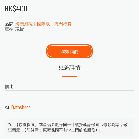
HK$
400
品牌:
海康威視┊國際版┊澳門行貨
庫存:
現貨
聯繫我們
更多詳情
描述
📂
Datasheet
🔧 【原廠保固】本產品原廠保固一年或按產品保固卡條款為準，敬
請留意！(請注意：原廠保固不包含上門維修服務)；