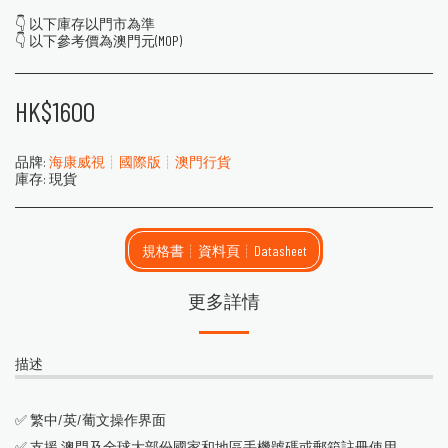
👇 以下庫存以門市為準
👇 以下參考價為澳門元(MOP)
HK$
1600
品牌:
海康威視┊國際版┊澳門行貨
庫存:
現貨
規格書┊資料頁┊Datasheet
更多詳情
描述
✅ 繁中/英/葡文操作界面
✅ 支援 澳門及全球大部份國家和地區手機號碼或郵箱註冊使用