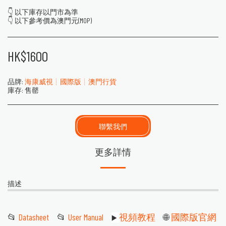
👇 以下庫存以門市為準
👇 以下參考價為澳門元(MOP)
HK$
1600
品牌:
海康威視┊國際版┊澳門行貨
庫存:
售罄
聯繫我們
更多詳情
描述
📂
Datasheet
📂
User Manual
視頻教程
🌐
國際版官網
▶️