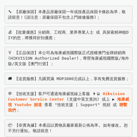
🔧 【原廠保固】本產品原廠保固一年或按產品保固卡條款為準，敬
請留意！(請注意：原廠保固不包含上門維修服務)；
💰 【批量優惠】分銷商、工程商、業界專業人士 或 具探索精神能D
IY的您，將獲得折扣優惠；
🏅 【正品保證】本公司為海康威視國際版正式授權澳門金牌經銷商
(HIKVISION Authorized Dealer)，專營海康威視國際版/海外
版/英文版【澳門行貨】；
🚚 【送貨服務】凡購買滿 MOP3000元或以上，享有免費送貨服務；
💬 【技術支援】客戶可通過海康威視線上客服 👩‍💻 
Hikvision 
Customer Service Center
 (支援中英文查詢) 或上 ▶️ 
海康威
視 Youtube 頻道
 查看 "技術支援 | Support" 視頻 或 
聯繫
我們
；
📦 【依實為據】本產品以實物及廠家最新公佈為準, 如有修改, 恕
不另行通知, 敬請留意！