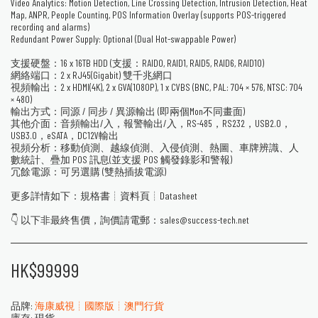
Video Analytics: Motion Detection, Line Crossing Detection, Intrusion Detection, Heat
Map, ANPR, People Counting, POS Information Overlay (supports POS-triggered
recording and alarms)
Redundant Power Supply: Optional (Dual Hot-swappable Power)
支援硬盤：16 x 16TB HDD (支援：RAID0, RAID1, RAID5, RAID6, RAID10)
網絡端口：2 x RJ45(Gigabit) 雙千兆網口
視頻輸出：2 x HDMI(4K), 2 x GVA(1080P), 1 x CVBS (BNC, PAL: 704 × 576, NTSC: 704
× 480)
輸出方式：同源 / 同步 / 異源輸出 (即兩個Mon不同畫面)
其他介面：音頻輸出/入，報警輸出/入，RS-485，RS232，USB2.0，
USB3.0，eSATA，DC12V輸出
視頻分析：移動偵測、越線偵測、入侵偵測、熱圖、車牌辨識、人
數統計、疊加 POS 訊息(並支援 POS 觸發錄影和警報)
冗餘電源：可另選購 (雙熱插拔電源)
更多詳情如下：規格書┊資料頁┊Datasheet
👇 以下非最終售價，詢價請電郵：sales@success-tech.net
HK$
99999
品牌:
海康威視┊國際版┊澳門行貨
庫存:
現貨