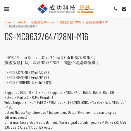
Home
Products
海康威視 Hikvision
網絡監控 IP CCTV
網絡錄像機 NVR
DS-MC9632/64/128NI-M16
DS-MC9632/64/128NI-M16
HIKVISION Ultra Series┊32-ch/64-ch/128-ch 16-SATA 8K NVR┊
旗艦版項目級┊32路/64路/128路┊16盤位網絡錄像機┊
DS-MC9632NI-M8 (32-ch/32路)
DS-MC9664NI-M8 (64-ch/64路)
DS-MC96128NI-M8 (128-ch/128路)
Supported HDD: 16 × 16TB HDD (Supports RAID0, RAID1, RAID5, RAID6, RAID10)
Network Ports: 2 × RJ45 (Gigabit)
Video Output: 2 × HDMI (4K), 2 × VGA (1080P), 1 x CVBS (BNC, PAL: 704 × 576, NTSC: 704
× 480)
Output Modes: Asynchronous / Independent Output (two monitors can display
different views)
Other interfaces: Audio output/input, Alarm signal output/input, RS-485, RS232, USB
2.0, USB 3.0, eSATA, DC 12V output