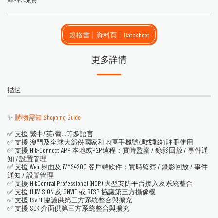
規格書┊資料頁┊Datasheet
更多詳情
描述
✨
購物需知 Shopping Guide
✅ 支援 繁中/英/葡...等多語言
✅ 支援 澳門及全球大部份國家和地區手機號碼或郵箱註冊使用
✅ 支援 Hik-Connect APP 本地或P2P遠程：實時監察 / 錄影回放 / 事件通
知 / 設置管理
✅ 支援 Web 界面及 iVMS4200 客戶端軟件：實時監察 / 錄影回放 / 事件
通知 / 設置管理
✅ 支援 HikCentral Professional (HCP) 大型安防平台接入及系統整合
✅ 支援 HIKVISION 及 ONVIF 或 RTSP 協議第三方攝像機
✅ 支援 ISAPI 協議供第三方系統整合與擴充
✅ 支援 SDK 介面供第三方系統整合與擴充